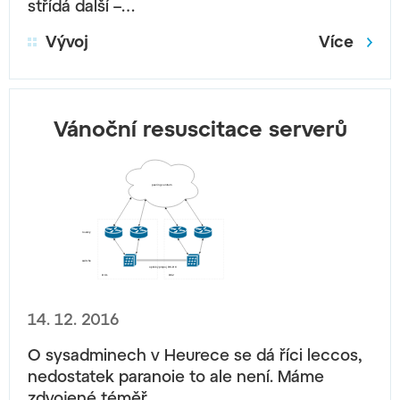
střídá další –…
Vývoj
Více
Vánoční resuscitace serverů
14. 12. 2016
O sysadminech v Heurece se dá říci leccos,
nedostatek paranoie to ale není. Máme
zdvojené téměř…