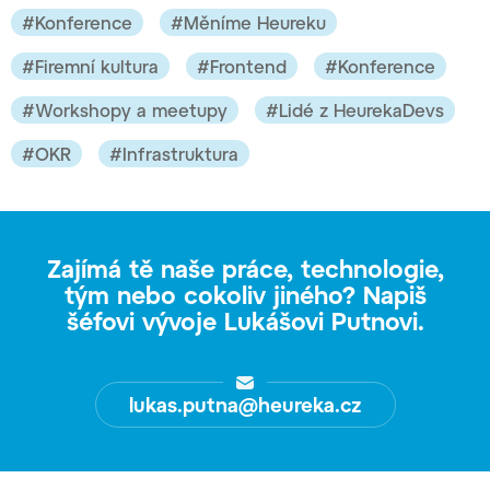
#Konference
#Měníme Heureku
#Firemní kultura
#Frontend
#Konference
#Workshopy a meetupy
#Lidé z HeurekaDevs
#OKR
#Infrastruktura
Zajímá tě naše práce, technologie,
tým nebo cokoliv jiného?
Napiš
šéfovi vývoje Lukášovi Putnovi.
lukas.putna@heureka.cz