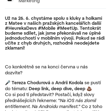
Marketing
Už na 26. 6. chystáme spolu s kluky a holkami
z Matee v našich pražských kancelářích další
#HeurekaDevs #Mobile #MeetUp. Tentokrát
budeme sdílet, jak jsme překonávali ne úplné
jednoduchosti v mobilním vývoji. Pokud se rádi
učíte z chyb druhých, rozhodně neodejdete
zklamaní!
Co konkrétně se na konci června u nás
dozvíte?
🎤
Tereza Chodurová
a
Andrii Kodola
se pustí
do tématu:
Deep link, deep dive, deep 💩
Co si pod tí představit? Postačí, když slovy
přednášejících řekneme: "
Na iOS nás zlomil
entitlement. Na Androidu manifest.
" Co z toho