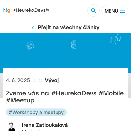
Vyhledat na blog
Hledat
MENU
<HeurekaDevs/>
Přejít na všechny články
4. 6. 2025
Vývoj
Zveme vás na #HeurekaDevs #Mobile
#Meetup
#Workshopy a meetupy
Irena Zatloukalová