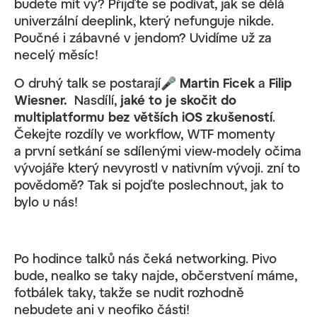
budete mít vy? Přijďte se podívat, jak se dělá
univerzální deeplink, který nefunguje nikde.
Poučné i zábavné v jendom? Uvidíme už za
necelý měsíc!
O druhý talk se postarají🎤
Martin Ficek
a
Filip
Wiesner.
Nasdílí,
jaké to je skočit do
multiplatformu bez větších iOS zkušeností
.
Čekejte rozdíly ve workflow, WTF momenty
a první setkání se sdílenými view-modely očima
vývojáře který nevyrostl v nativním vývoji. zní to
povědomě? Tak si pojďte poslechnout, jak to
bylo u nás!
Po hodince talků nás čeká networking. Pivo
bude, nealko se taky najde, občerstvení máme,
fotbálek taky, takže se nudit rozhodně
nebudete ani v neofiko části!