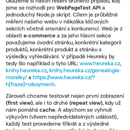
Ukážeme si nástin řešení druhého případu, kdy
jsme se rozhodli pro
WebPageTest API
a
jednoduchý Node.js skript. Cílem je průběžné
měření našeho webu v několika klíčových
sekcích včetně srovnání s konkurencí. Web je z
oblasti
e-commerce
a za jeho hlavní sekce
považujeme úvodní stránku, konkrétní kategorii
produktů, konkrétní produkt a stránku s
výsledky vyhledávání. V případě Heureky by
tedy šlo například o tyto URL:
www.heureka.cz
,
knihy.heureka.cz
,
knihy.heureka.cz/genealogie-
moralky/
a
https://www.heureka.cz/?
h[fraze]=oikoymenh
.
Zároveň chceme testovat nejen první zobrazení
(first view)
, ale i to druhé
(repeat view)
, kdy už
nám pomáhá
cache
. A abychom se vyhnuli
výkyvům (vlivem nepředvídatelných událostí),
každý test provedeme třikrát a z výsledné