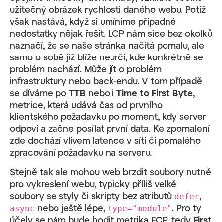
užitečný obrázek rychlosti daného webu. Potíž
však nastává, když si umíníme případné
nedostatky nějak řešit. LCP nám sice bez okolků
naznačí, že se naše stránka načítá pomalu, ale
samo o sobě již blíže neurčí, kde konkrétně se
problém nachází. Může jít o problém
infrastruktury nebo back-endu. V tom případě
se díváme po
TTB
neboli
Time to First Byte
,
metrice, která udává čas od prvního
klientského požadavku po moment, kdy server
odpoví a začne posílat první data. Ke zpomalení
zde dochází vlivem latence v síti či pomalého
zpracování požadavku na serveru.
Stejně tak ale mohou web brzdit soubory nutné
pro vykreslení webu, typicky příliš velké
soubory se styly či skripty bez atributů
,
defer
nebo ještě lépe,
. Pro ty
async
type="module"
účely se nám bude hodit metrika FCP, tedy
First