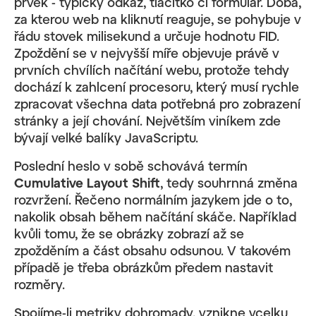
prvek - typicky odkaz, tlačítko či formulář. Doba,
za kterou web na kliknutí reaguje, se pohybuje v
řádu stovek milisekund a určuje hodnotu FID.
Zpoždění se v nejvyšší míře objevuje právě v
prvních chvílích načítání webu, protože tehdy
dochází k zahlcení procesoru, který musí rychle
zpracovat všechna data potřebná pro zobrazení
stránky a její chování. Největším viníkem zde
bývají velké balíky JavaScriptu.
Poslední heslo v sobě schovává termín
Cumulative Layout Shift
, tedy souhrnná změna
rozvržení. Řečeno normálním jazykem jde o to,
nakolik obsah během načítání skáče. Například
kvůli tomu, že se obrázky zobrazí až se
zpožděním a část obsahu odsunou. V takovém
případě je třeba obrázkům předem nastavit
rozměry.
Spojíme-li metriky dohromady, vznikne vcelku