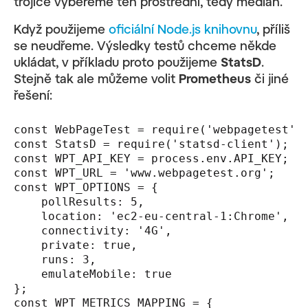
trojice vybereme ten prostřední, tedy medián.
Když použijeme
oficiální Node.js knihovnu
, příliš
se neudřeme. Výsledky testů chceme někde
ukládat, v příkladu proto použijeme
StatsD
.
Stejně tak ale můžeme volit
Prometheus
či jiné
řešení:
const WebPageTest = require('webpagetest');
const StatsD = require('statsd-client');

const WPT_API_KEY = process.env.API_KEY;

const WPT_URL = 'www.webpagetest.org';

const WPT_OPTIONS = {

    pollResults: 5,

    location: 'ec2-eu-central-1:Chrome',

    connectivity: '4G',

    private: true,

    runs: 3,

    emulateMobile: true

};

const WPT_METRICS_MAPPING = {
