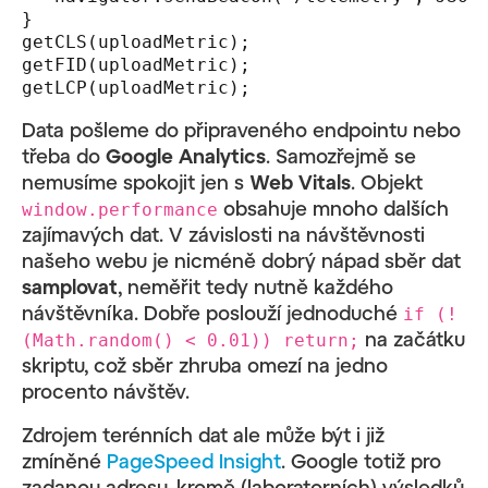
}

getCLS(uploadMetric);

getFID(uploadMetric);

getLCP(uploadMetric);
Data pošleme do připraveného endpointu nebo
třeba do
Google Analytics
. Samozřejmě se
nemusíme spokojit jen s
Web Vitals
. Objekt
obsahuje mnoho dalších
window.performance
zajímavých dat. V závislosti na návštěvnosti
našeho webu je nicméně dobrý nápad sběr dat
samplovat
, neměřit tedy nutně každého
návštěvníka. Dobře poslouží jednoduché
if (!
na začátku
(Math.random() < 0.01)) return;
skriptu, což sběr zhruba omezí na jedno
procento návštěv.
Zdrojem terénních dat ale může být i již
zmíněné
PageSpeed Insight
. Google totiž pro
zadanou adresu, kromě (laboratorních) výsledků