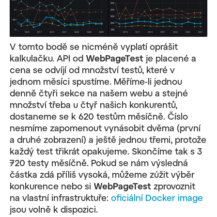
V tomto bodě se nicméně vyplatí oprášit
kalkulačku. API od
WebPageTest
je placené a
cena se odvíjí od množství testů, které v
jednom měsíci spustíme. Měříme-li jednou
denně čtyři sekce na našem webu a stejné
množství třeba u čtyř našich konkurentů,
dostaneme se k 620 testům měsíčně. Číslo
nesmíme zapomenout vynásobit dvěma (první
a druhé zobrazení) a ještě jednou třemi, protože
každý test třikrát opakujeme. Skončíme tak s 3
720 testy měsíčně. Pokud se nám výsledná
částka zdá příliš vysoká, můžeme zúžit výběr
konkurence nebo si
WebPageTest
zprovoznit
na vlastní infrastruktuře:
oficiální Docker image
jsou volně k dispozici.