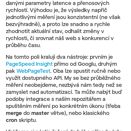
danými parametry latence a přenosových
rychlostí. Výhodou je, že výsledky napříč
jednotlivými měření jsou konzistentní (ne však
bezvýhradně), a proto lze snadno a rychle
zhodnotit aktuální stav, odhalit změny v
rychlosti, či srovnat náš web s konkurencí v
průběhu času.
Na tomto poli kralují dva nástroje: prvním je
PageSpeed Insight
přímo od Googlu, druhým
pak
WebPageTest
. Oba lze spustit ručně nebo
využít dostupného API. My se bez průběžného
měření neobejdeme, nezbývá nám tedy než se
zamyslet nad automatizací. Ta může nabýt buď
podoby integrace s naším repozitářem a
spuštěním měření po konkrétním úkonu (třeba
merge
do
master
větve), nebo klasického
cron
skriptu.