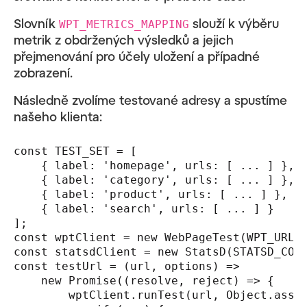
Slovník
slouží k výběru
WPT_METRICS_MAPPING
metrik z obdržených výsledků a jejich
přejmenování pro účely uložení a případné
zobrazení.
Následně zvolíme testované adresy a spustíme
našeho klienta:
const TEST_SET = [

    { label: 'homepage', urls: [ ... ] },

    { label: 'category', urls: [ ... ] },

    { label: 'product', urls: [ ... ] },

    { label: 'search', urls: [ ... ] }

];

const wptClient = new WebPageTest(WPT_URL, 
const statsdClient = new StatsD(STATSD_CONF
const testUrl = (url, options) =>

    new Promise((resolve, reject) => {

        wptClient.runTest(url, Object.assig