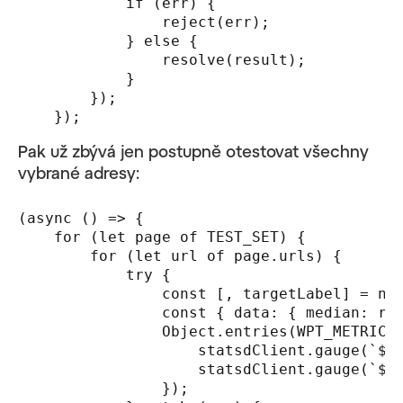
            if (err) {

                reject(err);

            } else {

                resolve(result);

            }

        });

    });
Pak už zbývá jen postupně otestovat všechny
vybrané adresy:
(async () => {

    for (let page of TEST_SET) {

        for (let url of page.urls) {

            try {

                const [, targetLabel] = new
                const { data: { median: res
                Object.entries(WPT_METRICS_
                    statsdClient.gauge(`${p
                    statsdClient.gauge(`${p
                });
