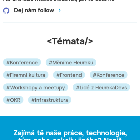
Dej nám follow
<Témata/>
#Konference
#Měníme Heureku
#Firemní kultura
#Frontend
#Konference
#Workshopy a meetupy
#Lidé z HeurekaDevs
#OKR
#Infrastruktura
Zajímá tě naše práce, technologie,