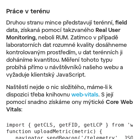
Práce v terénu
Druhou stranu mince představují terénní,
field
data, získaná pomocí takzvaného
Real User
Monitoring
, neboli RUM. Zatímco v případě
laboratorních dat rozumné kvality dosáhneme
kontrolovaným prostředím, u dat terénních ji
doháníme kvantitou. Měření tohoto typu
probíhá přímo u návštěvníků našeho webu a
vyžaduje klientský JavaScript.
Naštěstí nejde o nic složitého, máme-li k
dispozici třeba knihovnu
web-vitals
. S její
pomocí snadno získáme ony mýtické
Core Web
Vitals
:
import { getCLS, getFID, getLCP } from 'web
function uploadMetric(metric) {

   navigator.sendBeacon('/telemetry', JSON.