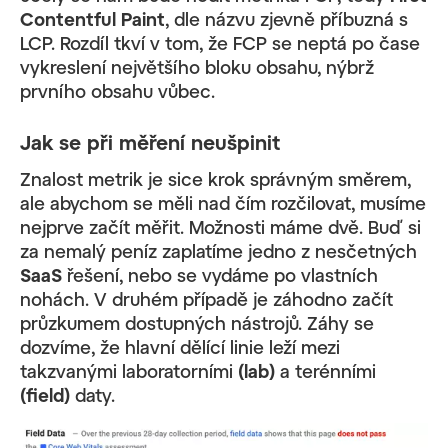
Contentful Paint
, dle názvu zjevně příbuzná s
LCP. Rozdíl tkví v tom, že FCP se neptá po čase
vykreslení největšího bloku obsahu, nýbrž
prvního obsahu vůbec.
Jak se při měření neušpinit
Znalost metrik je sice krok správným směrem,
ale abychom se měli nad čím rozčilovat, musíme
nejprve začít měřit. Možnosti máme dvě. Buď si
za nemalý peníz zaplatíme jedno z nesčetných
SaaS
řešení, nebo se vydáme po vlastních
nohách. V druhém případě je záhodno začít
průzkumem dostupných nástrojů. Záhy se
dozvíme, že hlavní dělící linie leží mezi
takzvanými laboratorními
(lab)
a terénními
(field)
daty.