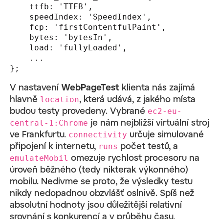
    ttfb: 'TTFB',

    speedIndex: 'SpeedIndex',

    fcp: 'firstContentfulPaint',

    bytes: 'bytesIn',

    load: 'fullyLoaded',

    ...

};
V nastavení
WebPageTest
klienta nás zajímá
hlavně
, která udává, z jakého místa
location
budou testy provedeny. Vybrané
ec2-eu-
je nám nejbližší virtuální stroj
central-1:Chrome
ve Frankfurtu.
určuje simulované
connectivity
připojení k internetu,
počet testů, a
runs
omezuje rychlost procesoru na
emulateMobil
úroveň běžného (tedy nikterak výkonného)
mobilu. Nedivme se proto, že výsledky testu
nikdy nedopadnou obzvlášť oslnivě. Spíš než
absolutní hodnoty jsou důležitější relativní
srovnání s konkurencí a v průběhu času.