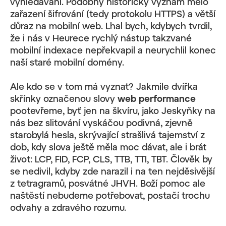
vyhledávání. Podobný historický význam mělo
zařazení šifrování (tedy protokolu HTTPS) a větší
důraz na mobilní web. Lhal bych, kdybych tvrdil,
že i nás v Heurece rychlý nástup takzvané
mobilní indexace nepřekvapil a neurychlil konec
naší staré mobilní domény.
Ale kdo se v tom má vyznat? Jakmile dvířka
skřínky označenou slovy
web performance
pootevřeme, byť jen na škvíru, jako Jeskyňky na
nás bez slitování vyskáčou podivná, zjevně
starobylá hesla, skrývající strašlivá tajemství z
dob, kdy slova ještě měla moc dávat, ale i brát
život: LCP, FID, FCP, CLS, TTB, TTI, TBT. Člověk by
se nedivil, kdyby zde narazil i na ten nejděsivější
z tetragramů, posvátné JHVH. Boží pomoc ale
naštěstí nebudeme potřebovat, postačí trochu
odvahy a zdravého rozumu.