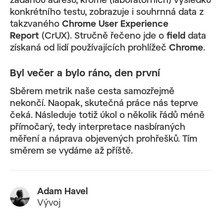
konkrétního testu, zobrazuje i souhrnná data z
takzvaného
Chrome User
Experience
Report
(CrUX). Stručně řečeno jde o
field
data
získaná od lidí používajících prohlížeč
Chrome
.
Byl večer a bylo ráno, den první
Sběrem metrik naše cesta samozřejmě
nekončí. Naopak, skutečná práce nás teprve
čeká. Následuje totiž úkol o několik řádů méně
přímočarý, tedy interpretace nasbíraných
měření a náprava objevených prohřešků. Tím
směrem se vydáme až příště.
Adam Havel
Vývoj