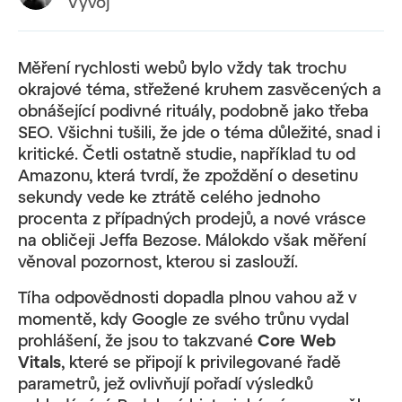
Vývoj
Měření rychlosti webů bylo vždy tak trochu
okrajové téma, střežené kruhem zasvěcených a
obnášející podivné rituály, podobně jako třeba
SEO. Všichni tušili, že jde o téma důležité, snad i
kritické. Četli ostatně studie, například tu od
Amazonu, která tvrdí, že zpoždění o desetinu
sekundy vede ke ztrátě celého jednoho
procenta z případných prodejů, a nové vrásce
na obličeji Jeffa Bezose. Málokdo však měření
věnoval pozornost, kterou si zaslouží.
Tíha odpovědnosti dopadla plnou vahou až v
momentě, kdy Google ze svého trůnu vydal
prohlášení, že jsou to takzvané
Core Web
Vitals
, které se připojí k privilegované řadě
parametrů, jež ovlivňují pořadí výsledků