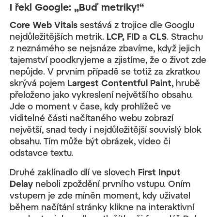
I řekl Google: „Buď metriky!“
Core Web Vitals
sestává z trojice dle Googlu
nejdůležitějších metrik.
LCP, FID
a
CLS
. Strachu
z neznámého se nejsnáze zbavíme, když jejich
tajemství poodkryjeme a zjistíme, že o život zde
nepůjde. V prvním případě se totiž za zkratkou
skrývá pojem
Largest Contentful Paint
, hrubě
přeloženo jako vykreslení největšího obsahu.
Jde o moment v čase, kdy prohlížeč ve
viditelné části načítaného webu zobrazí
největší, snad tedy i nejdůležitější souvislý blok
obsahu. Tím může být obrázek, video či
odstavce textu.
Druhé zaklínadlo dlí ve slovech
First Input
Delay
neboli zpoždění prvního vstupu. Oním
vstupem je zde míněn moment, kdy uživatel
během načítání stránky klikne na interaktivní