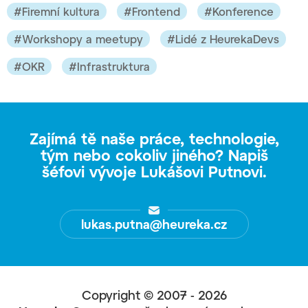
#Firemní kultura
#Frontend
#Konference
#Workshopy a meetupy
#Lidé z HeurekaDevs
#OKR
#Infrastruktura
Zajímá tě naše práce, technologie,
tým nebo cokoliv jiného?
Napiš
šéfovi vývoje Lukášovi Putnovi.
lukas.putna@heureka.cz
Copyright © 2007 - 2026