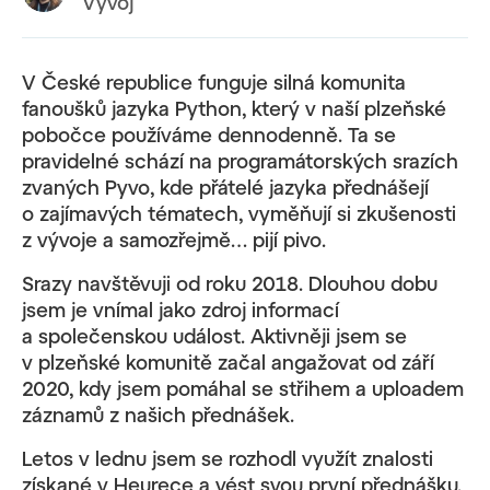
Vývoj
V České republice funguje silná komunita
fanoušků jazyka Python, který v naší plzeňské
pobočce používáme dennodenně. Ta se
pravidelné schází na programátorských srazích
zvaných Pyvo, kde přátelé jazyka přednášejí
o zajímavých tématech, vyměňují si zkušenosti
z vývoje a samozřejmě… pijí pivo.
Srazy navštěvuji od roku 2018. Dlouhou dobu
jsem je vnímal jako zdroj informací
a společenskou událost. Aktivněji jsem se
v plzeňské komunitě začal angažovat od září
2020, kdy jsem pomáhal se střihem a uploadem
záznamů z našich přednášek.
Letos v lednu jsem se rozhodl využít znalosti
získané v Heurece a vést svou první přednášku.