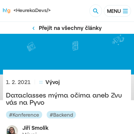
Vyhledat na blog
Hledat
MENU
<HeurekaDevs/>
Přejít na všechny články
1. 2. 2021
Vývoj
Dataclasses mýma očima aneb Zvu
vás na Pyvo
#Konference
#Backend
Jiří Smolík