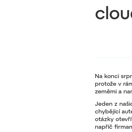
clo
Na konci srp
protože v rá
zeměmi a nará
Jeden z naši
chybějící au
otázky otevří
napříč firma