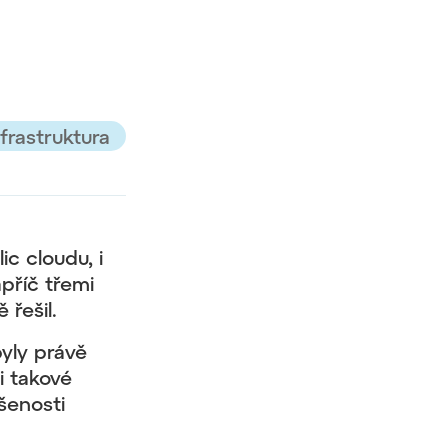
frastruktura
c cloudu, i
příč třemi
 řešil.
yly právě
i takové
šenosti