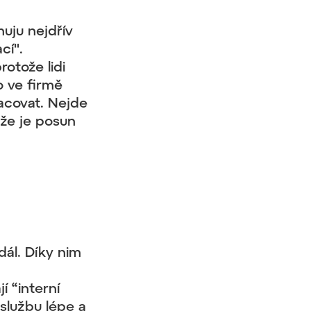
nuju nejdřív
cí".
protože lidi
o ve firmě
racovat. Nejde
 že je posun
dál. Díky nim
í “interní
 službu lépe a