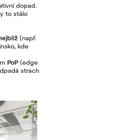
ativní dopad.
y to stálo
ejblíž
(např.
insko, kde
dům
PoP
(edge
 odpadá strach