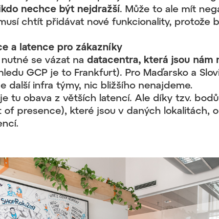
ikdo nechce být nejdražší
. Může to ale mít neg
sí chtít přidávat nové funkcionality, protože b
e a latence pro zákazníky
 nutné se vázat na
datacentra, která jsou nám n
hledu GCP je to Frankfurt). Pro Maďarsko a Slov
 další infra týmy, nic bližšího nenajdeme.
je tu obava z větších latencí. Ale díky tzv. bo
t of presence), které jsou v daných lokalitách,
encí.