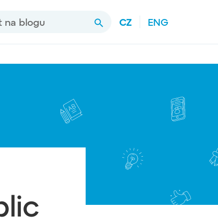
a blogu
CZ
ENG
Hledat
lic