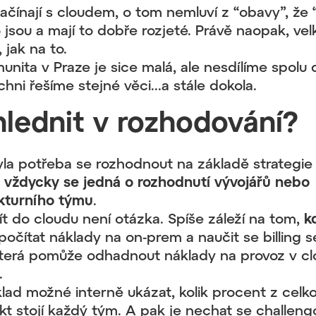
 začínají s cloudem, o tom nemluví z “obavy”, že
jsou a mají to dobře rozjeté. Právě naopak, vel
, jak na to.
nita v Praze je sice malá, ale nesdílíme spolu
chni řešíme stejné věci...a stále dokola.
lednit v rozhodování?
la potřeba se rozhodnout na základě strategie 
 vždycky se jedná o rozhodnutí vývojářů nebo
ukturního týmu
.
ejít do cloudu není otázka. Spíše záleží na tom,
k
počítat náklady na on-prem a naučit se billing s
která pomůže odhadnout náklady na provoz v cl
.
klad možné interně ukázat, kolik procent z celk
kt stojí každý tým. A pak je nechat se challeng