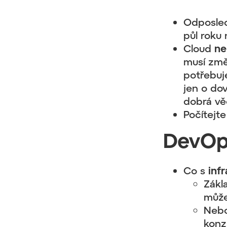
Odposlech
půl roku 
Cloud
ne
musí změ
potřebuj
jen o dov
dobrá vě
Počítejte
DevOp
Co s
inf
Zákl
může
Neboj
konz