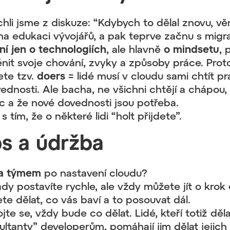
li jsme z diskuze: “Kdybych to dělal znovu, vě
na edukaci vývojářů, a pak teprve začnu s migra
ní jen o technologiích
, ale hlavně
o mindsetu
, 
nit svoje chování, zvyky a způsoby práce. Prot
ete tzv.
doers
= lidé musí v cloudu sami chtít p
ednosti. Ale bacha, ne všichni chtějí a chápou,
c a že nové dovednosti jsou potřeba.
 s tím, že o některé lidi “holt přijdete”.
s a údržba
ra týmem
po nastavení cloudu?
ady postavíte rychle, ale vždy můžete jít o krok 
te dělat, co vás baví a to posouvat dál.
te se, vždy bude co dělat. Lidé, kteří totiž dělaj
ultanty” developerům, pomáhají jim dělat jejich