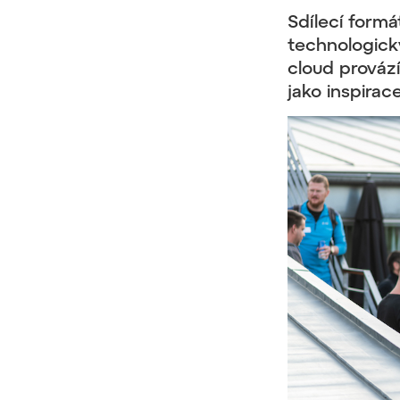
Sdílecí form
technologick
cloud prováz
jako inspirac