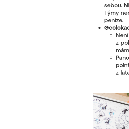
sebou.
N
Týmy nemu
peníze.
Geolokac
Není
z po
máme
Panu
poin
z lat