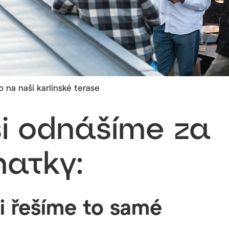
 na naší karlínské terase
si odnášíme za
natky:
i řešíme to samé