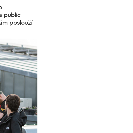
o
 public
ám poslouží