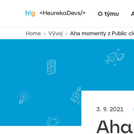
O týmu
A
<HeurekaDevs/>
Home
Vývoj
Aha momenty z Public c
3. 9. 2021
Aha