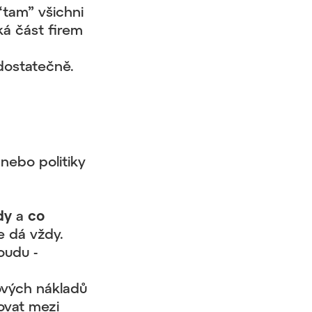
 “tam” všichni
ká část firem
 dostatečně.
nebo politiky
dy
a
co
e dá vždy.
oudu -
ových nákladů
ovat mezi