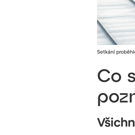
Setkání proběhlo
Co 
poz
Všichn