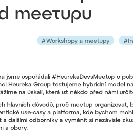
ud meetupu
#Workshopy a meetupy
#In
na jsme uspořádali #HeurekaDevsMeetup o publi
mci Heureka Group testujeme hybridní model na
žíme na úskalí, která už někdo před námi určitě
ch hlavních důvodů, proč meetup organizovat, b
tentické use-casy a platforma, kde bychom mohl
t s dalšími odborníky a vyměnit si nezávisle zku
mi a obory.