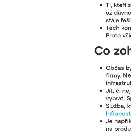
Ti, kteří
už dávno 
stále řeší
Tech komu
Proto vši
Co zoh
Občas by
firmy.
Ne
infrastr
Jít, či n
vybrat. S
Služba, 
Infracost
Je napří
na produ