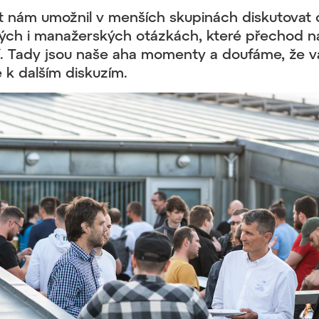
át nám umožnil v menších skupinách diskutovat 
ých i manažerských otázkách, které přechod na
í. Tady jsou naše aha momenty a doufáme, že v
e k dalším diskuzím.