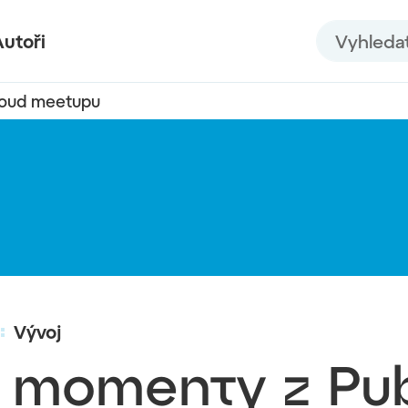
Vyhledat n
utoři
loud meetupu
Vývoj
 momenty z Pub