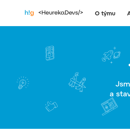
O týmu
A
<HeurekaDevs/>
Jsm
a sta