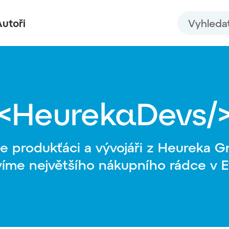
Vyhledat n
utoři
<HeurekaDevs/
e produkťáci a vývojáři z Heureka G
víme největšího nákupního rádce v 