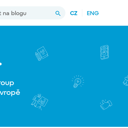
a blogu
CZ
ENG
Hledat
>
roup
Evropě