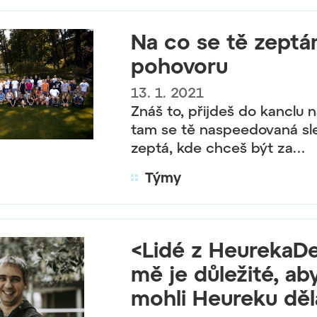
Na co se tě zept
pohovoru
13. 1. 2021
Znáš to, přijdeš do kanclu 
tam se tě naspeedovaná sl
zeptá, kde chceš být za…
Týmy
<Lidé z HeurekaDe
mě je důležité, aby
mohli Heureku děl