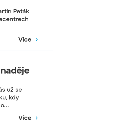
rtin Peták
tacentrech
Více
 naděje
ás už se
ku, kdy
 o…
Více