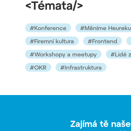
<Témata/>
#Konference
#Měníme Heureku
#Firemní kultura
#Frontend
#Workshopy a meetupy
#Lidé 
#OKR
#Infrastruktura
Zajímá tě naše