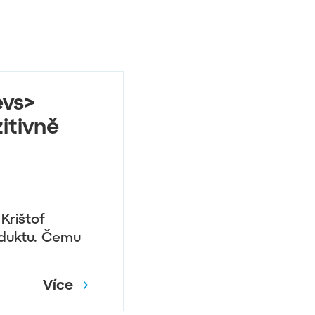
evs>
itivně
Krištof
oduktu. Čemu
Více