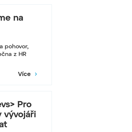
áme na
na pohovor,
ečna z HR
Více
vs> Pro
 vývojáři
at