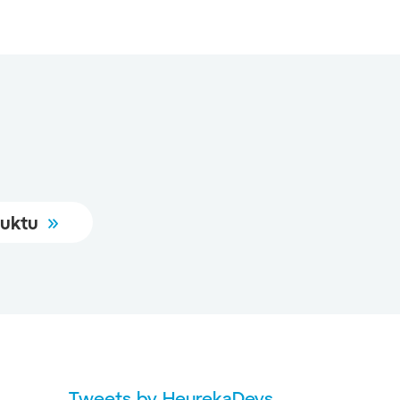
duktu
Tweets by HeurekaDevs